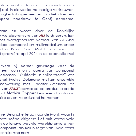
alle varianten die opera en muziektheater
j ook in die sector het nodige vertrouwen.
langhe tot algemeen en artistiek directeur
 Opera Academy, te Gent) benoemd.
naam en wordt door de Koninklijke
e wereldpremière van
ALI
te dirigeren. Een
het waargebeurde verhaal van Ali Abdi
door componist en multimediakunstenaar
oor Ricard Soler Mallol. Een project in
 (première april 2024 in co-productie met
n werd hij eerder gevraagd voor de
een community opera van componist
sroman “Kruistocht in spijkerbroek” van
ngt Michiel Delanghe met zijn ensemble
enwerking met “Theater Arsenaal” en
r van
FAUST
geïnspireerde productie op de
nist
Mathias Coppens
– is een doorslaand
ière ervan, voordurend hernomen.
chiel Delanghe terug naar de Munt, waar hij
te scène dirigeert. Het huis vertrouwde
an de langverwachte wereldpremière van
ponist Iain Bell in regie van Lydia Steier
aar rekening nam.