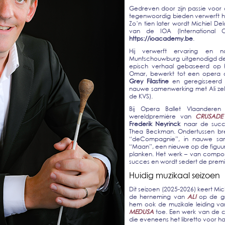
Gedreven door zijn passie voor 
tegenwoordig bieden verwerft hi
Zo’n tien later wordt Michiel De
van de IOA (International
https://ioacademy.be
.
Hij verwerft ervaring en 
Muntschouwburg uitgenodigd d
episch verhaal gebaseerd op 
Omar, bewerkt tot een opera 
Grey Filastine
en geregisseerd d
nauwe samenwerking met Ali zelf
de KVS).
Bij Opera Ballet Vlaandere
wereldpremière van
C
RUSADE
Frederik Neyrinck
naar de succe
Thea Beckman. Ondertussen bre
“deCompagnie”, in nauwe sam
“Maan”, een nieuwe op de figuu
planken. Het werk – van compo
succes en wordt sedert de prem
Huidig muzikaal seizoen
Dit seizoen (2025-2026) keert Mi
de herneming van
ALI
op de gro
hem ook de muzikale leiding v
MEDUSA
toe. Een werk van de com
die eveneens het libretto voor h