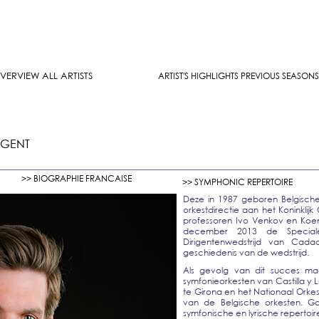
VERVIEW ALL ARTISTS
ARTIST'S HIGHLIGHTS PREVIOUS SEASONS
IGENT
>> BIOGRAPHIE FRANCAISE
>> SYMPHONIC REPERTOIRE
Deze in 1987 geboren Belgische
orkestdirectie aan het Koninkli
professoren Ivo Venkov en Koen K
december 2013 de Speciale P
Dirigentenwedstrijd van Cad
geschiedenis van de wedstrijd.
Als gevolg van dit succes maa
symfonieorkesten van Castilla y 
te Girona en het Nationaal Orkes
van de Belgische orkesten. Ga
symfonische en lyrische repertoir