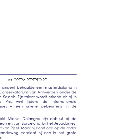
>> OPERA REPERTOIRE
 dirigent behaalde een masterdiploma in
jk Conservatorium van Antwerpen onder de
essels. Zijn talent wordt erkend als hij in
rijs wint tijdens de Internationale
aqués – een unieke gebeurtenis in de
kt Michiel Delanghe zijn debuut bij de
León en van Barcelona, bij het Jeugdorkest
t van Rijsel. Maar hij komt ook op de radar
andeweg verdiept hij zich in het grote
e.