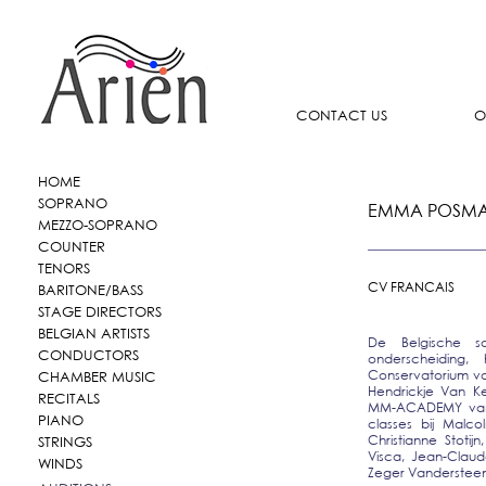
CONTACT US
O
HOME
SOPRANO
EMMA POSMA
MEZZO-SOPRANO
COUNTER
TENORS
CV FRANCAIS
BARITONE/BASS
STAGE DIRECTORS
BELGIAN ARTISTS
De Belgische 
CONDUCTORS
onderscheiding,
Conservatorium va
CHAMBER MUSIC
Hendrickje Van K
RECITALS
MM-ACADEMY van d
PIANO
classes bij Malc
Christianne Stotij
STRINGS
Visca, Jean-Claud
WINDS
Zeger Vandersteen