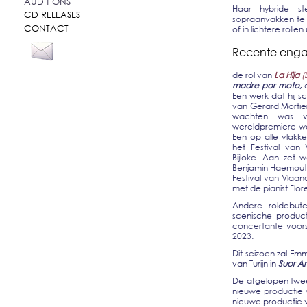
AUDITIONS
Haar hybride st
CD RELEASES
sopraanvakken te w
CONTACT
of in lichtere rolle
Recente eng
de rol van
La Hija
(
madre
por moto,
Een werk dat hij s
van Gérard Mortier
wachten was vo
wereldpremiere w
Een op alle vlakk
het Festival van
Bijloke. Aan zet 
Benjamin Haemouts.
Festival van Vlaa
met de pianist Flore
Andere roldebut
scenische produc
concertante voors
2023.
Dit seizoen zal E
van Turijn in
Suor A
De afgelopen twee
nieuwe productie v
nieuwe productie v