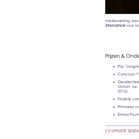
medewerking aan 
Innocence
voor ko
Prijzen & Ond
Prijs "Jongs
Concours Vo
Geselecteerd
Mosan,
op 
2016).
Finaliste va
Winnares van
Emma Posma
CV-UPDATE SEIZOEN 